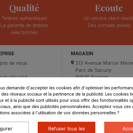
Qualité
Ecoute
Timbres authentiques
Un service client réacti
La garantie de timbres
Des conseils avisés
sélectionnés
EPRISE
MAGASIN
pos de nous
313 Avenue Marcel Méri
Parc de Sacuny
ent sécurisé
69530 Brignais
compte
us demande d'accepter les cookies afin d'optimiser les performanc
ctez-nous
Lundi au vendredi :
s des réseaux sociaux et la pertinence de la publicité. Les cookies ti
 et à la publicité sont utilisés pour vous offrir des fonctionnalités 
8h - 16h
ciaux, ainsi que des publicités personnalisées. Acceptez-vous ces 
uniquement sur Rendez-
ations associées à l'utilisation de vos données personnelles ?
vous
igurer
Refuser tous les
Acce