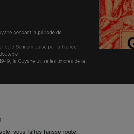
uyane pendant la
période de
il et le Surinam utilisé par la France
doutable
49, la Guyane utilise les timbres de la
4
olé, vous faîtes fausse route.