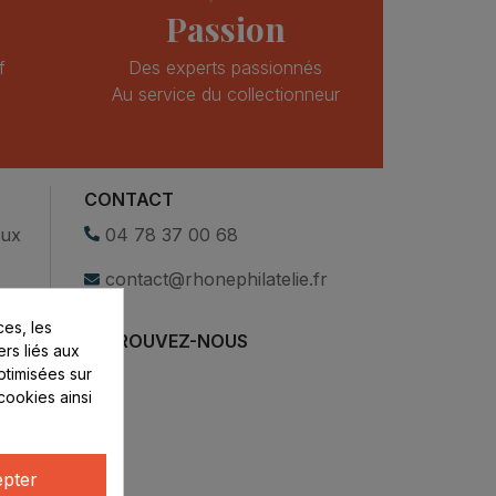
Passion
f
Des experts passionnés
Au service du collectionneur
CONTACT
eux
04 78 37 00 68
contact@rhonephilatelie.fr
es, les
RETROUVEZ-NOUS
ers liés aux
optimisées sur
cookies ainsi
pter