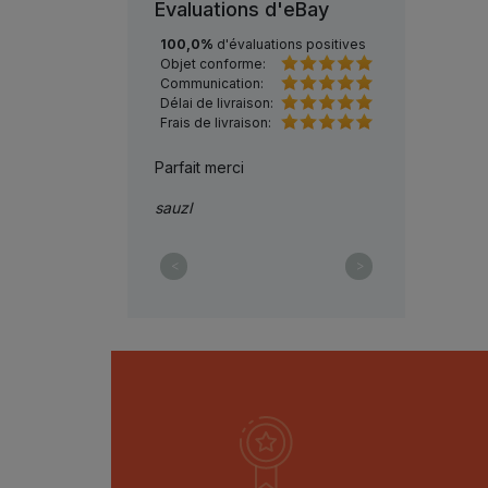
Evaluations d'eBay
100,0%
d'évaluations positives
Objet conforme:
Communication:
Délai de livraison:
Frais de livraison:
TION PARFAITE A
Parfait merci
livraison très r
++++++++
magnifique me
sauzl
ostale83
decoz-54
<
>