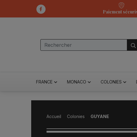
Paiement sécuri
FRANCE
MONACO
COLONIES
Accueil
Colonies
GUYANE