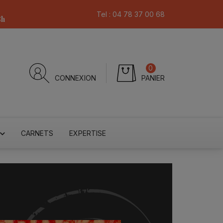
Tel :
04 78 37 00 68
8h
0
CONNEXION
PANIER
CARNETS
EXPERTISE