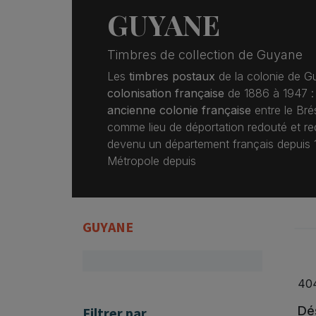
GUYANE
Timbres de collection de Guyane
Les
timbres postaux
de la colonie de G
colonisation française
de 1886 à 1947 :
ancienne colonie française
entre le Brés
comme lieu de déportation redouté et re
devenu un département français depuis 19
Métropole depuis
GUYANE
40
Dés
Filtrer par