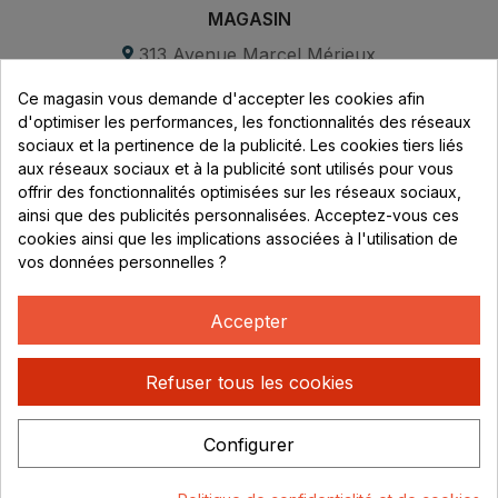
MAGASIN
313 Avenue Marcel Mérieux
Parc de Sacuny
Ce magasin vous demande d'accepter les cookies afin
69530 Brignais
d'optimiser les performances, les fonctionnalités des réseaux
sociaux et la pertinence de la publicité. Les cookies tiers liés
Lundi au vendredi :
aux réseaux sociaux et à la publicité sont utilisés pour vous
offrir des fonctionnalités optimisées sur les réseaux sociaux,
8h - 16h
ainsi que des publicités personnalisées. Acceptez-vous ces
uniquement sur Rendez-vous
cookies ainsi que les implications associées à l'utilisation de
vos données personnelles ?
CONTACT
04 78 37 00 68
Accepter
contact@rhonephilatelie.fr
Refuser tous les cookies
Configurer
Politique de confidentialité
Mentions légales
© Rhone