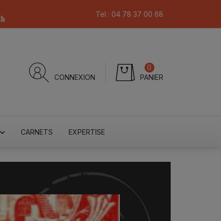
Tel :
04 78 37 00 68
8h
0
CONNEXION
PANIER
CARNETS
EXPERTISE