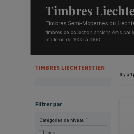
Timbres Liechte
Timbres Semi-Modernes du Liecht
timbres de collection
anciens émis par le
moderne de 1900 à 1960
TIMBRES LIECHTENSTIEN
Il y a 1
Filtrer par
Catégories de niveau 1
Tous