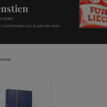
nstien
enstein
 Liechtenstein sur la période semi-
 produit.