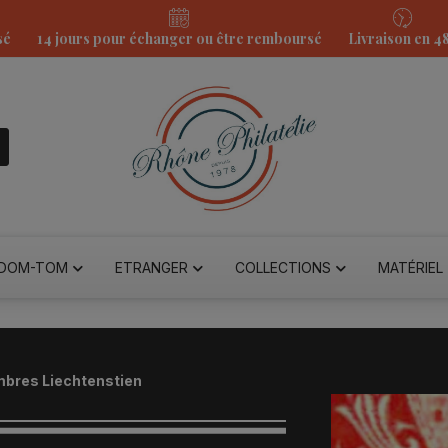
sé
14 jours pour échanger ou être remboursé
Livraison en 4
DOM-TOM
ETRANGER
COLLECTIONS
MATÉRIEL
mbres Liechtenstien