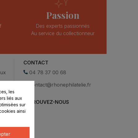
Passion
f
Des experts passionnés
Au service du collectionneur
CONTACT
eux
04 78 37 00 68
contact@rhonephilatelie.fr
es, les
ers liés aux
RETROUVEZ-NOUS
optimisées sur
cookies ainsi
pter