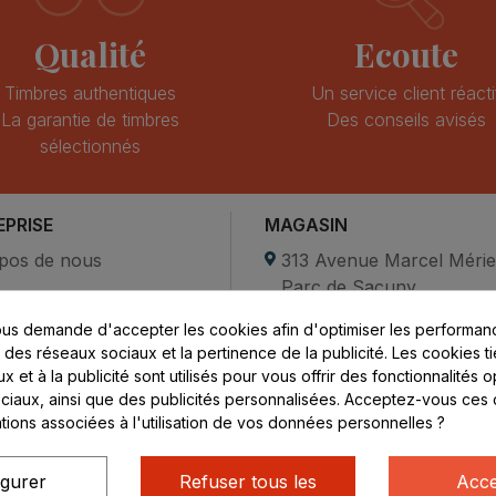
Qualité
Ecoute
Timbres authentiques
Un service client réacti
La garantie de timbres
Des conseils avisés
sélectionnés
EPRISE
MAGASIN
pos de nous
313 Avenue Marcel Méri
Parc de Sacuny
ent sécurisé
69530 Brignais
us demande d'accepter les cookies afin d'optimiser les performanc
compte
s des réseaux sociaux et la pertinence de la publicité. Les cookies ti
ctez-nous
Lundi au vendredi :
 et à la publicité sont utilisés pour vous offrir des fonctionnalités 
ciaux, ainsi que des publicités personnalisées. Acceptez-vous ces 
8h - 16h
ations associées à l'utilisation de vos données personnelles ?
uniquement sur Rendez-
vous
igurer
Refuser tous les
Acce