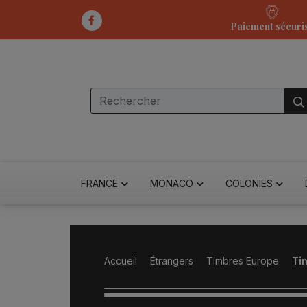
Paiement sécuri
FRANCE
MONACO
COLONIES
Accueil
Étrangers
Timbres Europe
Ti