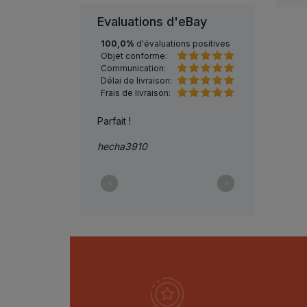
Evaluations d'eBay
100,0%
d'évaluations positives
Objet conforme:
Communication:
Délai de livraison:
Frais de livraison:
S BIEN
Parfait !
conforme
hecha3910
pavill78
<
>