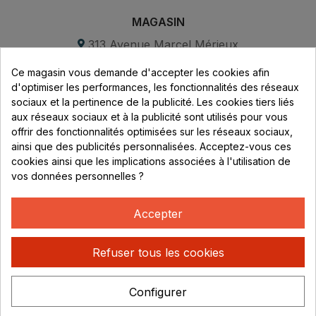
MAGASIN
313 Avenue Marcel Mérieux
Parc de Sacuny
Ce magasin vous demande d'accepter les cookies afin
69530 Brignais
d'optimiser les performances, les fonctionnalités des réseaux
sociaux et la pertinence de la publicité. Les cookies tiers liés
Lundi au vendredi :
aux réseaux sociaux et à la publicité sont utilisés pour vous
offrir des fonctionnalités optimisées sur les réseaux sociaux,
8h - 16h
ainsi que des publicités personnalisées. Acceptez-vous ces
uniquement sur Rendez-vous
cookies ainsi que les implications associées à l'utilisation de
vos données personnelles ?
CONTACT
04 78 37 00 68
Accepter
contact@rhonephilatelie.fr
Refuser tous les cookies
Configurer