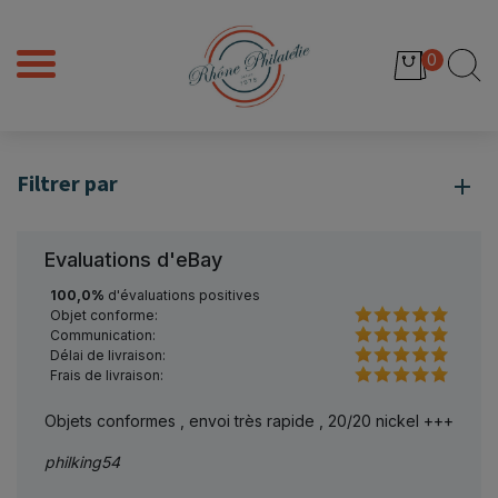
0
Filtrer par
Evaluations d'eBay
100,0%
d'évaluations positives
Objet conforme:
Communication:
Délai de livraison:
Frais de livraison:
Objets conformes , envoi très rapide , 20/20 nickel +++
Bien r
philking54
cladv