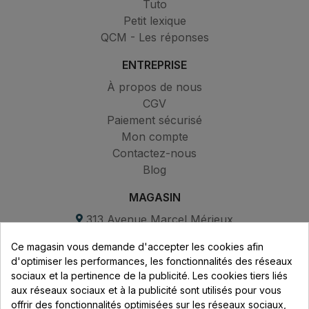
Tuto
Petit lexique
QCM - Les réponses
ENTREPRISE
À propos de nous
CGV
Paiement sécurisé
Mon compte
Contactez-nous
Blog
MAGASIN
313 Avenue Marcel Mérieux
Parc de Sacuny
Ce magasin vous demande d'accepter les cookies afin
69530 Brignais
d'optimiser les performances, les fonctionnalités des réseaux
sociaux et la pertinence de la publicité. Les cookies tiers liés
Lundi au vendredi :
aux réseaux sociaux et à la publicité sont utilisés pour vous
offrir des fonctionnalités optimisées sur les réseaux sociaux,
8h - 16h