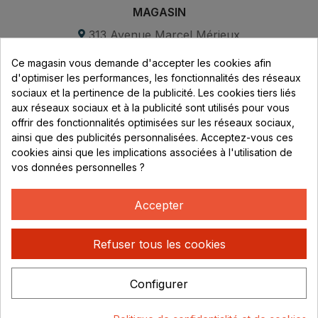
MAGASIN
313 Avenue Marcel Mérieux
Parc de Sacuny
Ce magasin vous demande d'accepter les cookies afin
69530 Brignais
d'optimiser les performances, les fonctionnalités des réseaux
sociaux et la pertinence de la publicité. Les cookies tiers liés
Lundi au vendredi :
aux réseaux sociaux et à la publicité sont utilisés pour vous
offrir des fonctionnalités optimisées sur les réseaux sociaux,
8h - 16h
ainsi que des publicités personnalisées. Acceptez-vous ces
uniquement sur Rendez-vous
cookies ainsi que les implications associées à l'utilisation de
vos données personnelles ?
CONTACT
04 78 37 00 68
Accepter
contact@rhonephilatelie.fr
Refuser tous les cookies
Configurer
Politique de confidentialité
Mentions légales
© Rhone