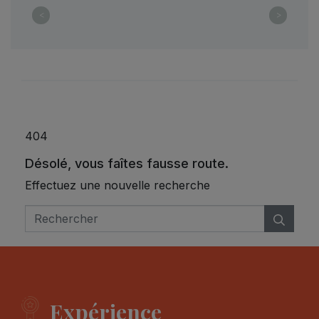
dune1
<
>
404
Désolé, vous faîtes fausse route.
Effectuez une nouvelle recherche
Expérience