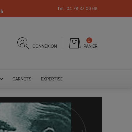
Tel :
04 78 37 00 68
8h
0
CONNEXION
PANIER
CARNETS
EXPERTISE