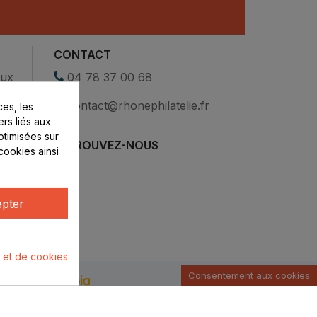
CONTACT
eux
04 78 37 00 68
contact@rhonephilatelie.fr
es, les
ers liés aux
optimisées sur
RETROUVEZ-NOUS
cookies ainsi
pter
é et de cookies
Consentement aux cookies
u par :