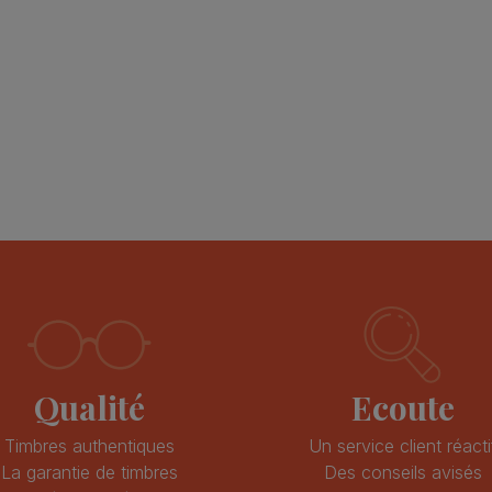
es , envoi très
conforme
TTB +++
nickel +++
pavill78
philking54
Qualité
Ecoute
Timbres authentiques
Un service client réacti
La garantie de timbres
Des conseils avisés