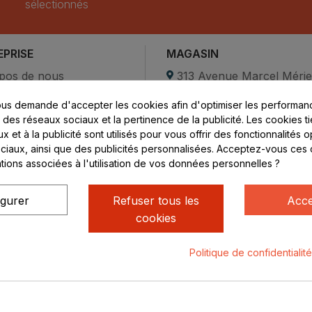
sélectionnés
EPRISE
MAGASIN
pos de nous
313 Avenue Marcel Méri
Parc de Sacuny
us demande d'accepter les cookies afin d'optimiser les performanc
ent sécurisé
69530 Brignais
s des réseaux sociaux et la pertinence de la publicité. Les cookies ti
compte
 et à la publicité sont utilisés pour vous offrir des fonctionnalités 
ctez-nous
Lundi au vendredi :
ciaux, ainsi que des publicités personnalisées. Acceptez-vous ces 
ations associées à l'utilisation de vos données personnelles ?
8h - 16h
uniquement sur Rendez-
vous
igurer
Refuser tous les
Acce
cookies
Politique de confidentialit
ialité
Mentions légales
© Rhone Philatelie 2021
Un site conç