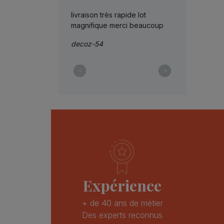
érieux je recommande
livraison très rapide lot
Objets conform
magnifique merci beaucoup
rapide , 20/20 
el
decoz-54
philking54
<
>
Expérience
+ de 40 ans de métier
Des experts reconnus