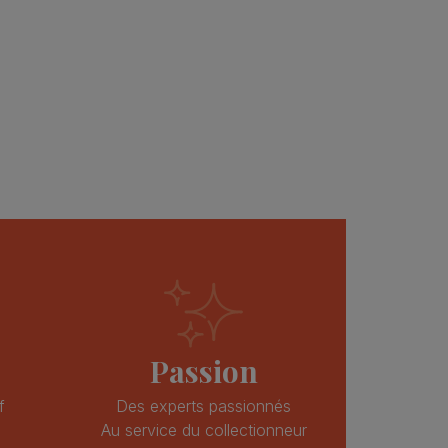
Parfait
a😄<br />
frandey-91
pago_446
Passion
f
Des experts passionnés
Au service du collectionneur