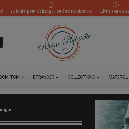
sé
14 jours pour échanger ou être remboursé
Livraison en 4
DOM-TOM
ETRANGER
COLLECTIONS
MATÉRIEL
emagne