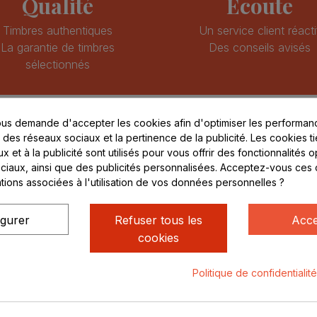
Qualité
Ecoute
Timbres authentiques
Un service client réacti
La garantie de timbres
Des conseils avisés
sélectionnés
EPRISE
MAGASIN
us demande d'accepter les cookies afin d'optimiser les performanc
pos de nous
313 Avenue Marcel Méri
s des réseaux sociaux et la pertinence de la publicité. Les cookies ti
 et à la publicité sont utilisés pour vous offrir des fonctionnalités 
Parc de Sacuny
ciaux, ainsi que des publicités personnalisées. Acceptez-vous ces 
ent sécurisé
69530 Brignais
ations associées à l'utilisation de vos données personnelles ?
compte
ctez-nous
Lundi au vendredi :
igurer
Refuser tous les
Acce
8h - 16h
cookies
uniquement sur Rendez-
vous
Politique de confidentialit