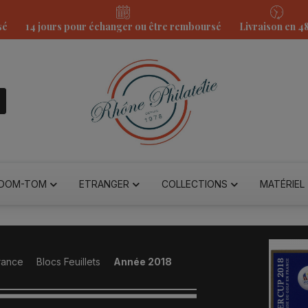
sé
14 jours pour échanger ou être remboursé
Livraison en 4
DOM-TOM
ETRANGER
COLLECTIONS
MATÉRIEL
rance
Blocs Feuillets
Année 2018