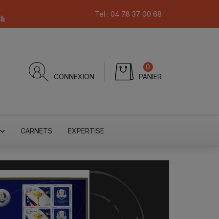
Tel :
04 78 37 00 68
8h
0
CONNEXION
PANIER
CARNETS
EXPERTISE