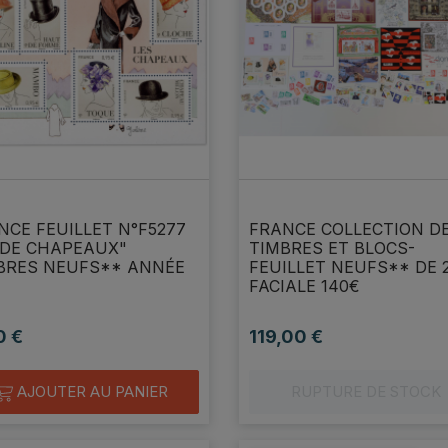
apide lot
parfait
TRANSACTION PARF
NCE FEUILLET N°F5277
FRANCE COLLECTION D
rci beaucoup
+++++++++++++++
DE CHAPEAUX"
TIMBRES ET BLOCS-
titi196803
BRES NEUFS** ANNÉE
FEUILLET NEUFS** DE 
histoirepostale83
FACIALE 140€
0 €
119,00 €
Prix
AJOUTER AU PANIER
RUPTURE DE STOCK