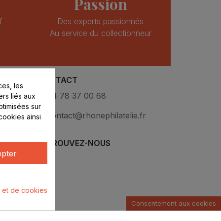
Passion
f
Des experts passionnés
Au service du collectionneur
CONTACT
es, les
eux
04 78 37 00 68
ers liés aux
optimisées sur
contact@rhonephilatelie.fr
cookies ainsi
RETROUVEZ-NOUS
pter
é et de cookies
Consentement aux cookies