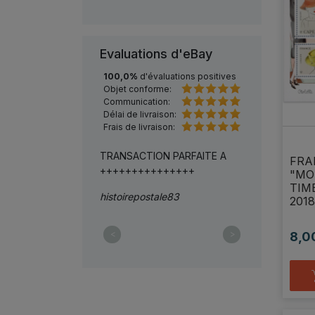
Evaluations d'eBay
100,0%
d'évaluations positives
Objet conforme:
Communication:
Délai de livraison:
Frais de livraison:
je recommande*******
TRANSACTION PARFAITE A
livraison très r
FRA
+++++++++++++++
magnifique me
"MO
TIM
histoirepostale83
decoz-54
2018
<
>
8,0
Prix