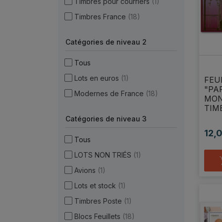
Timbres pour courriers
(1)
Timbres France
(18)
Catégories de niveau 2
Tous
Lots en euros
(1)
FEU
"PAR
Modernes de France
(18)
MON
TIM
Catégories de niveau 3
12,
Prix
Tous
LOTS NON TRIÉS
(1)
Avions
(1)
Lots et stock
(1)
Timbres Poste
(1)
Blocs Feuillets
(18)