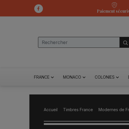
Paiement sécuri
FRANCE
MONACO
COLONIES
Accueil
Timbres France
Modernes de F