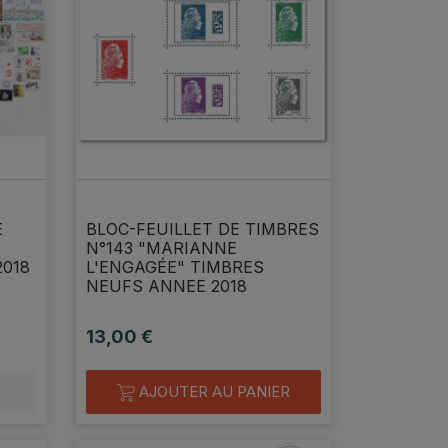
AITE A
Parfait, merci
Excellente transaction , 
E
BLOC-FEUILLET DE TIMBRES
d'habitude parfait +++
N°143 "MARIANNE
fredtoul
2018
L'ENGAGÉE" TIMBRES
philking54
NEUFS ANNEE 2018
13,00 €
Prix
AJOUTER AU PANIER