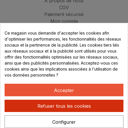
À propos de nous
CGV
Paiement sécurisé
Mon compte
Contactez-nous
Ce magasin vous demande d'accepter les cookies afin
Blog
d'optimiser les performances, les fonctionnalités des réseaux
sociaux et la pertinence de la publicité. Les cookies tiers liés
MAGASIN
aux réseaux sociaux et à la publicité sont utilisés pour vous
313 Avenue Marcel Mérieux
offrir des fonctionnalités optimisées sur les réseaux sociaux,
Parc de Sacuny
ainsi que des publicités personnalisées. Acceptez-vous ces
69530 Brignais
cookies ainsi que les implications associées à l'utilisation de
vos données personnelles ?
Lundi au vendredi :
Accepter
8h - 16h
uniquement sur Rendez-vous
Refuser tous les cookies
CONTACT
04 78 37 00 68
Configurer