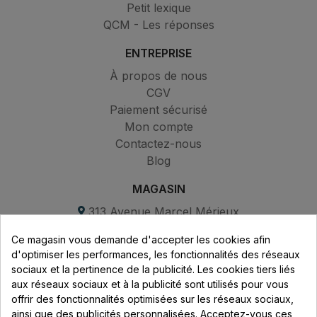
Petit lexique
QCM - Les réponses
ENTREPRISE
À propos de nous
CGV
Paiement sécurisé
Mon compte
Contactez-nous
Blog
MAGASIN
313 Avenue Marcel Mérieux
Parc de Sacuny
Ce magasin vous demande d'accepter les cookies afin
69530 Brignais
d'optimiser les performances, les fonctionnalités des réseaux
sociaux et la pertinence de la publicité. Les cookies tiers liés
Lundi au vendredi :
aux réseaux sociaux et à la publicité sont utilisés pour vous
offrir des fonctionnalités optimisées sur les réseaux sociaux,
8h - 16h
ainsi que des publicités personnalisées. Acceptez-vous ces