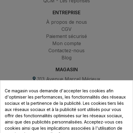
QCM - Les réponses
ENTREPRISE
À propos de nous
CGV
Paiement sécurisé
Mon compte
Contactez-nous
Blog
MAGASIN
313 Avenue Marcel Mérieux
Parc de Sacuny
Ce magasin vous demande d'accepter les cookies afin
69530 Brignais
d'optimiser les performances, les fonctionnalités des réseaux
sociaux et la pertinence de la publicité. Les cookies tiers liés
Lundi au vendredi :
aux réseaux sociaux et à la publicité sont utilisés pour vous
offrir des fonctionnalités optimisées sur les réseaux sociaux,
8h - 16h
ainsi que des publicités personnalisées. Acceptez-vous ces
uniquement sur Rendez-vous
cookies ainsi que les implications associées à l'utilisation de