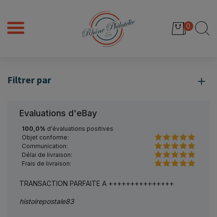
0
Filtrer par
Evaluations d'eBay
100,0%
d'évaluations positives
Objet conforme:
Communication:
Délai de livraison:
Frais de livraison:
ON PARFAITE A +++++++++++++++
parfait sérieux je rec
tale83
3426michel