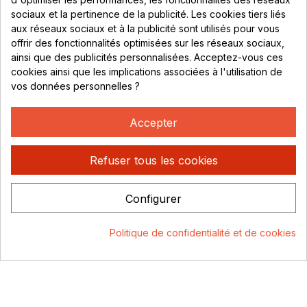
sociaux et la pertinence de la publicité. Les cookies tiers liés
Lundi au vendredi :
aux réseaux sociaux et à la publicité sont utilisés pour vous
offrir des fonctionnalités optimisées sur les réseaux sociaux,
8h - 16h
ainsi que des publicités personnalisées. Acceptez-vous ces
uniquement sur Rendez-vous
cookies ainsi que les implications associées à l'utilisation de
vos données personnelles ?
CONTACT
04 78 37 00 68
Accepter
contact@rhonephilatelie.fr
Refuser tous les cookies
Configurer
Politique de confidentialité
Mentions légales
© Rhone
Politique de confidentialité et de cookies
Philatelie 2021
Un site conçu par :
Consentement aux cookies