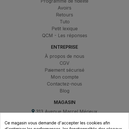
Programme de fidélité
Avoirs
Retours
Tuto
Petit lexique
QCM - Les réponses
ENTREPRISE
À propos de nous
CGV
Paiement sécurisé
Mon compte
Contactez-nous
Blog
MAGASIN
313 Avenue Marcel Mérieux
Parc de Sacuny
Ce magasin vous demande d'accepter les cookies afin
69530 Brignais
d'optimiser les performances, les fonctionnalités des réseaux