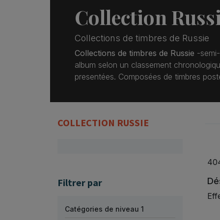
Collection Russ
Collections de timbres de Russie
Collections de timbres de Russie
-semi-
album selon un classement chronologique
presentées. Composées de timbres post
COLLECTION RUSSIE
40
Dés
Filtrer par
Eff
Catégories de niveau 1