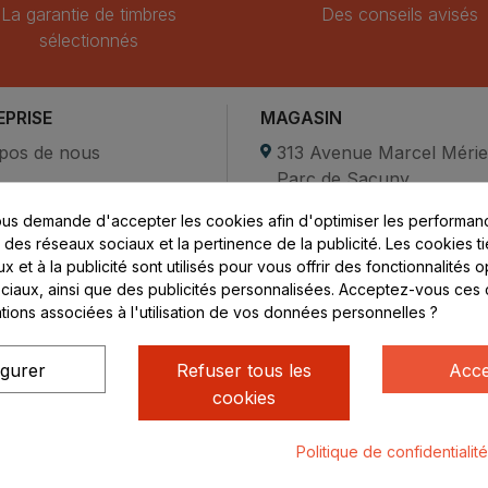
La garantie de timbres
Des conseils avisés
sélectionnés
EPRISE
MAGASIN
pos de nous
313 Avenue Marcel Méri
Parc de Sacuny
ent sécurisé
69530 Brignais
us demande d'accepter les cookies afin d'optimiser les performanc
compte
s des réseaux sociaux et la pertinence de la publicité. Les cookies ti
ctez-nous
Lundi au vendredi :
 et à la publicité sont utilisés pour vous offrir des fonctionnalités 
ciaux, ainsi que des publicités personnalisées. Acceptez-vous ces 
8h - 16h
ations associées à l'utilisation de vos données personnelles ?
uniquement sur Rendez-
vous
igurer
Refuser tous les
Acce
cookies
Politique de confidentialit
ialité
Mentions légales
© Rhone Philatelie 2021
Un site conç