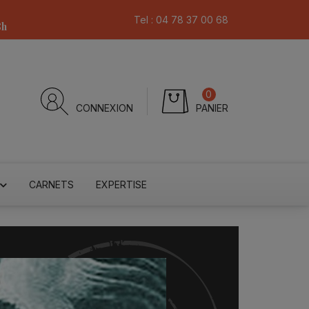
Tel :
04 78 37 00 68
8h
0
CONNEXION
PANIER
CARNETS
EXPERTISE