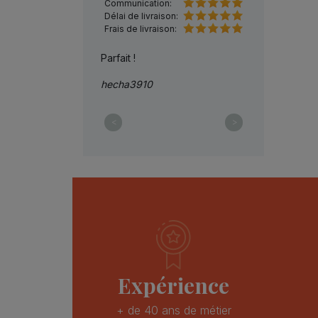
Communication:
Délai de livraison:
Frais de livraison:
je recommande*******
Parfait !
Parfait merci
hecha3910
sauzl
<
>
Expérience
+ de 40 ans de métier