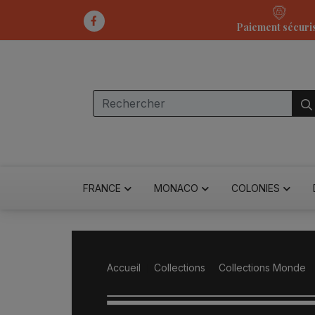
Paiement sécuri
FRANCE
MONACO
COLONIES
Accueil
Collections
Collections Monde