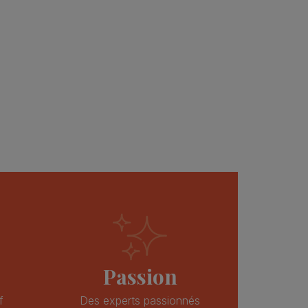
bonne
TRANSACTION PARFAITE A
TRANSACTION PARFAITE 
igné et
+++++++++++++++
+++++++++++++++
antie
histoirepostale83
histoirepostale83
eur, donc
Passion
f
Des experts passionnés