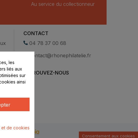
Au service du collectionneur
CONTACT
eux
04 78 37 00 68
contact@rhonephilatelie.fr
es, les
ers liés aux
RETROUVEZ-NOUS
optimisées sur
cookies ainsi
pter
é et de cookies
u par :
Consentement aux cookies