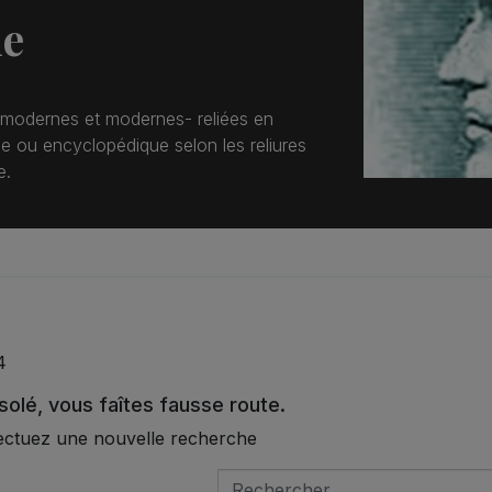
ie
modernes et modernes- reliées en
 ou encyclopédique selon les reliures
e.
4
olé, vous faîtes fausse route.
ectuez une nouvelle recherche