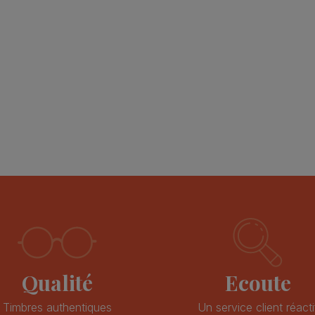
TRES TRES BIEN
Comme d'habitude, 
transaction, envoi so
sojp4
rapide, c'est une gar
d'acheter à ce vend
à recommander +++
dune1811
Qualité
Ecoute
Timbres authentiques
Un service client réacti